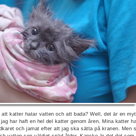
att katter hatar vatten och att bada? Well, det är en myt, i
jag har haft en hel del katter genom åren. Mina katter ha
adkaret och jamat efter att jag ska sätta på kranen. Men s
h vatten sen väldigt späd ålder. Kanske är det det som ä