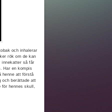
tobak och inhalerar
iker rök om de kan
innekatter så får
te. Har en kompis
å henne att förstå
g och berättade att
e för hennes skull,