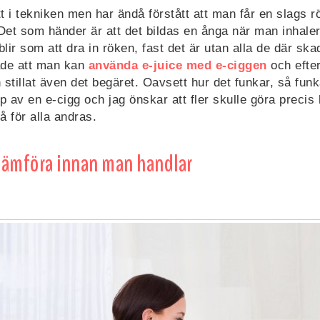
tt i tekniken men har ändå förstått att man får en slags 
. Det som händer är att det bildas en ånga när man inhal
 blir som att dra in röken, fast det är utan alla de där ska
ade att man kan
använda e-juice med e-ciggen
och efte
n stillat även det begäret. Oavsett hur det funkar, så fun
p av en e-cigg och jag önskar att fler skulle göra precis
så för alla andras.
jämföra innan man handlar