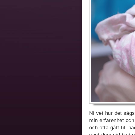
Ni vet hur det sägs 
min erfarenhet och 
och ofta gått till b
vant dem vid bad oc