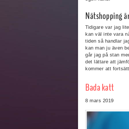
Nätshopping är
Tidigare var jag lit
kan väl inte vara n
tiden så handlar ja
kan man ju även bes
går jag på stan me
det lättare att jäm
kommer att fortsät
Bada katt
8 mars 2019