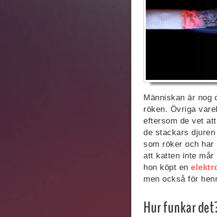
Människan är nog de
röken. Övriga vare
eftersom de vet at
de stackars djuren 
som röker och har k
att katten inte mår
hon köpt en
elektr
men också för henn
Hur funkar det