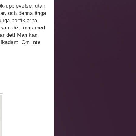
rök-upplevelse, utan
erar, och denna ånga
dliga partiklarna.
rsom det finns med
kar det! Man kan
 likadant. Om inte