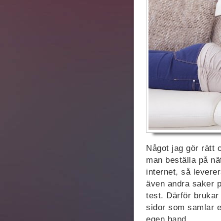
Något jag gör rätt 
man beställa på nät
internet, så levere
även andra saker på
test. Därför brukar
sidor som samlar e
egen hand.