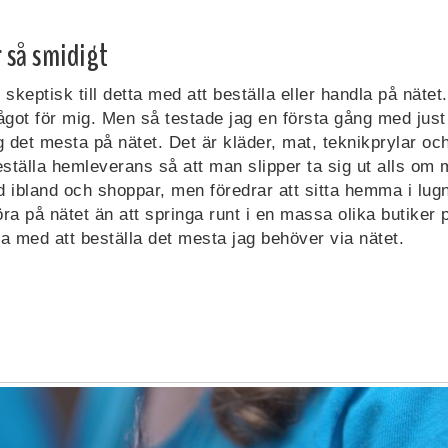
 så smidigt
e skeptisk till detta med att beställa eller handla på nätet
ågot för mig. Men så testade jag en första gång med just 
g det mesta på nätet. Det är kläder, mat, teknikprylar o
tälla hemleverans så att man slipper ta sig ut alls om ma
d ibland och shoppar, men föredrar att sitta hemma i lug
föra på nätet än att springa runt i en massa olika butiker 
ta med att beställa det mesta jag behöver via nätet.