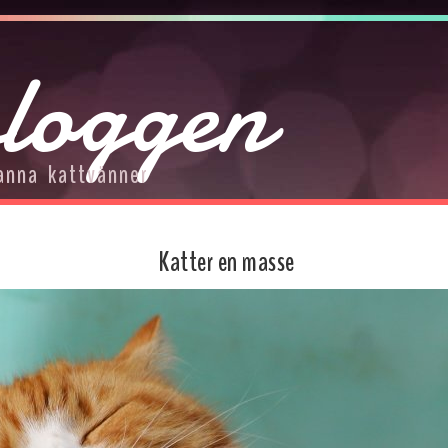
loggen
anna kattvänner
Katter en masse