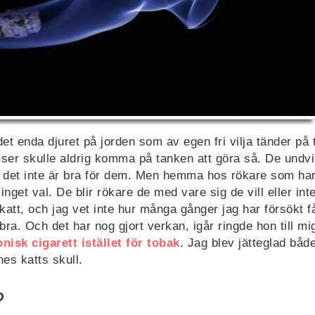
t enda djuret på jorden som av egen fri vilja tänder på 
lser skulle aldrig komma på tanken att göra så. De undv
t det inte är bra för dem. Men hemma hos rökare som har 
inget val. De blir rökare de med vare sig de vill eller in
att, och jag vet inte hur många gånger jag har försökt f
 bra. Och det har nog gjort verkan, igår ringde hon till mi
onisk cigarett istället för tobak
. Jag blev jätteglad båd
es katts skull.
?