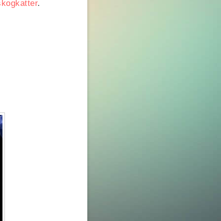
skogkatter
.