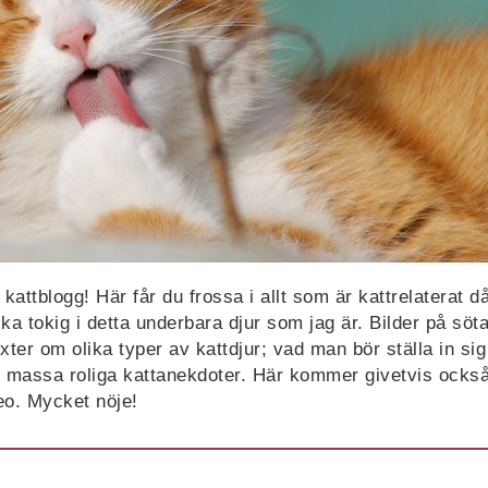
attblogg! Här får du frossa i allt som är kattrelaterat då 
ika tokig i detta underbara djur som jag är. Bilder på sö
ter om olika typer av kattdjur; vad man bör ställa in sig
 massa roliga kattanekdoter. Här kommer givetvis ocks
eo. Mycket nöje!