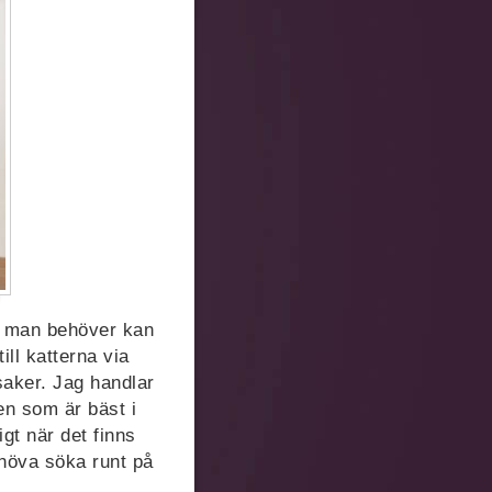
ta man behöver kan
ll katterna via
 saker. Jag handlar
en som är bäst i
igt när det finns
höva söka runt på