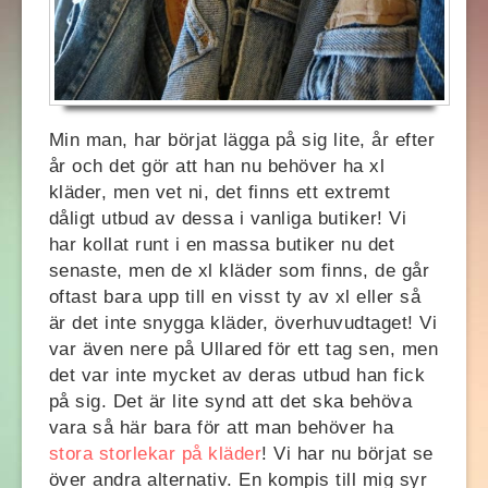
Min man, har börjat lägga på sig lite, år efter
år och det gör att han nu behöver ha xl
kläder, men vet ni, det finns ett extremt
dåligt utbud av dessa i vanliga butiker! Vi
har kollat runt i en massa butiker nu det
senaste, men de xl kläder som finns, de går
oftast bara upp till en visst ty av xl eller så
är det inte snygga kläder, överhuvudtaget! Vi
var även nere på Ullared för ett tag sen, men
det var inte mycket av deras utbud han fick
på sig. Det är lite synd att det ska behöva
vara så här bara för att man behöver ha
stora storlekar på kläder
! Vi har nu börjat se
över andra alternativ. En kompis till mig syr