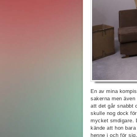
En av mina kompisa
sakerna men även se
att det går snabbt o
skulle nog dock före
mycket smdigare. Do
kände att hon bara 
henne i och för sig