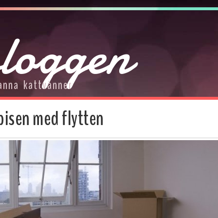
loggen
anna kattvänner
isen med flytten