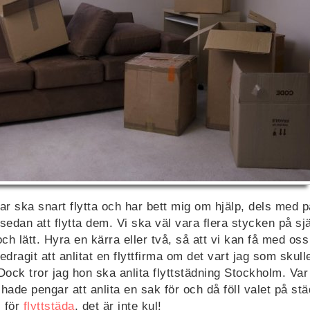
r ska snart flytta och har bett mig om hjälp, dels med 
dan att flytta dem. Vi ska väl vara flera stycken på sjä
ch lätt. Hyra en kärra eller två, så att vi kan få med oss 
dragit att anlitat en flyttfirma om det vart jag som skulle
ck tror jag hon ska anlita flyttstädning Stockholm. Var 
hade pengar att anlita en sak för och då föll valet på st
, för
flyttstäda
, det är inte kul!