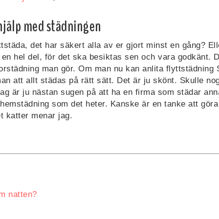
 hjälp med städningen
ttstäda, det har säkert alla av er gjort minst en gång? E
s en hel del, för det ska besiktas sen och vara godkänt. 
orstädning man gör. Om man nu kan anlita flyttstädning 
an att allt städas på rätt sätt. Det är ju skönt. Skulle no
Jag är ju nästan sugen på att ha en firma som städar ann
hemstädning som det heter. Kanske är en tanke att gör
 katter menar jag.
om natten?